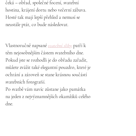
čeká – obřad, společné focení, svatební 
hostina, krájení dortu nebo večerní zábava. 
Hosté tak mají lepší přehled a nemusí se 
neustále ptát, co bude následovat.
Vlastnoručně napsané
svatební sliby
patří k 
těm nejosobnějším částem svatebního dne. 
Pokud jste se rozhodli je do obřadu zařadit, 
můžete zvážit také elegantní pouzdro, které je 
ochrání a zároveň se stane krásnou součástí 
svatebních fotografií.
Po svatbě vám navíc zůstane jako památka 
na jeden z nejvýznamnějších okamžiků celého 
dne.