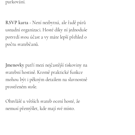
parkování.
RSVP karta
 - Není nezbytná, ale řadě párů 
usnadní organizaci. Hosté díky ní jednoduše 
potvrdí svou účast a vy máte lepší přehled o 
počtu svatebčanů.
Jmenovky
 patří mezi nejčastější tiskoviny na 
svatební hostině. Kromě praktické funkce 
mohou být i pěkným detailem na slavnostně 
prostřeném stole.
Obzvlášť u větších svateb ocení hosté, že 
nemusí přemýšlet, kde mají své místo.