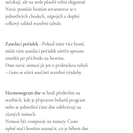
nečekají, ale na stole působí velmi elegantně.
Navíc pomůže hostům zorientovat se v 
jednotlivých chodech, nápojích a doplní 
celkový vzhled svatební tabule.
Zasedací pořádek
 - Pokud máte více hostů, 
může vám zasedací pořádek ušetřit spoustu 
zmatků po příchodu na hostinu.
Dnes navíc nemusí jít jen o praktickou tabuli 
– často se stává součástí svatební výzdoby.
Harmonogram dne
 se hodí především na 
svatbách, kde je připraven bohatší program 
nebo se jednotlivé části dne odehrávají na 
různých místech.
Nemusí být rozepsaný na minuty. Často 
úplně stačí hostům naznačit, co je během dne 