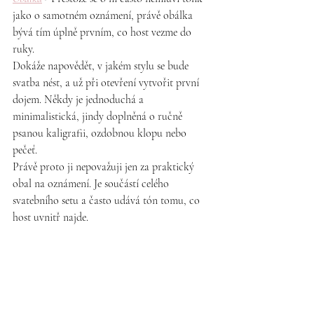
jako o samotném oznámení, právě obálka 
bývá tím úplně prvním, co host vezme do 
ruky.
Dokáže napovědět, v jakém stylu se bude 
svatba nést, a už při otevření vytvořit první 
dojem. Někdy je jednoduchá a 
minimalistická, jindy doplněná o ručně 
psanou kaligrafii, ozdobnou klopu nebo 
pečeť.
Právě proto ji nepovažuji jen za praktický 
obal na oznámení. Je součástí celého 
svatebního setu a často udává tón tomu, co 
host uvnitř najde.