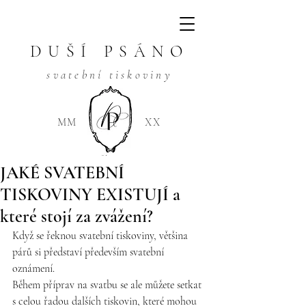
DUŠÍ PSÁNO
svatební tiskoviny
MM
XX
JAKÉ SVATEBNÍ
TISKOVINY EXISTUJÍ a
které stojí za zvážení?
Když se řeknou svatební tiskoviny, většina 
párů si představí především svatební 
oznámení.
Během příprav na svatbu se ale můžete setkat 
s celou řadou dalších tiskovin, které mohou 