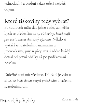
jednoduchý a osobní vzkaz udělá největší 
dojem.
Které tiskoviny tedy vybrat?
Pokud bych měla dát jednu radu, zaměřila 
bych se především na ty 
tiskoviny, které mají 
pro vaši svatbu skutečný význam. 
Někdo si 
vystačí se svatebním oznámením a 
jmenovkami, jiný si přeje mít sladěné každý 
detail od první obálky až po poděkování 
hostům.
Důležité není mít všechno. Důležité je vybrat 
si to, 
co bude dávat smysl právě vám 
a vašemu 
svatebnímu dni.
Nejnovější příspěvky
Zobrazit vše