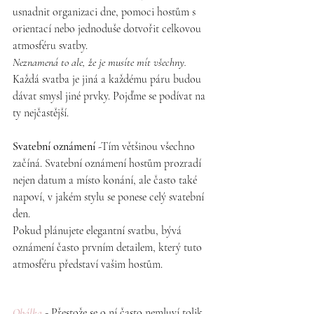
usnadnit organizaci dne, pomoci hostům s 
orientací nebo jednoduše dotvořit celkovou 
atmosféru svatby.
Neznamená to ale, že je musíte mít všechny.
Každá svatba je jiná a každému páru budou 
dávat smysl jiné prvky. Pojďme se podívat na 
ty nejčastější.
Svatební oznámení
 -Tím většinou všechno 
začíná. Svatební oznámení hostům prozradí 
nejen datum a místo konání, ale často také 
napoví, v jakém stylu se ponese celý svatební 
den.
Pokud plánujete elegantní svatbu, bývá 
oznámení často prvním detailem, který tuto 
atmosféru představí vašim hostům.
Obálka
 - Přestože se o ní často nemluví tolik 